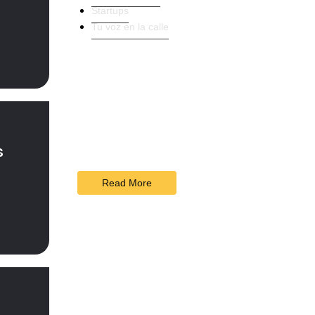
Startups
Tu voz en la calle
Navigating
Success
Together
s
Keep in Touch
Read More