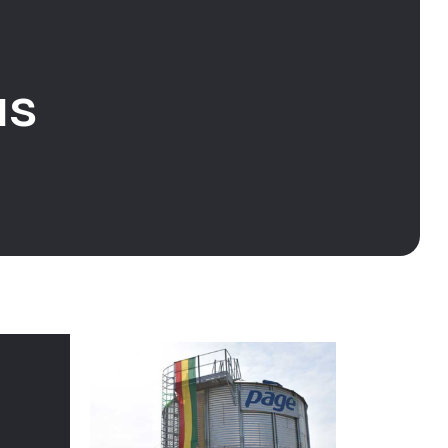
as
Trending Products