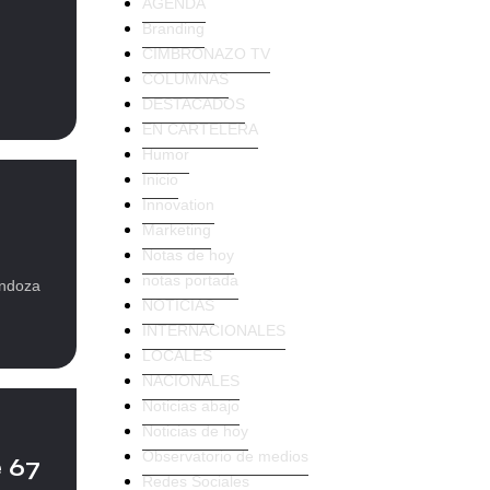
AGENDA
Branding
CIMBRONAZO TV
COLUMNAS
DESTACADOS
EN CARTELERA
Humor
Inicio
Innovation
Marketing
Notas de hoy
notas portada
endoza
NOTICIAS
INTERNACIONALES
LOCALES
NACIONALES
Noticias abajo
Noticias de hoy
Observatorio de medios
e 67
Redes Sociales