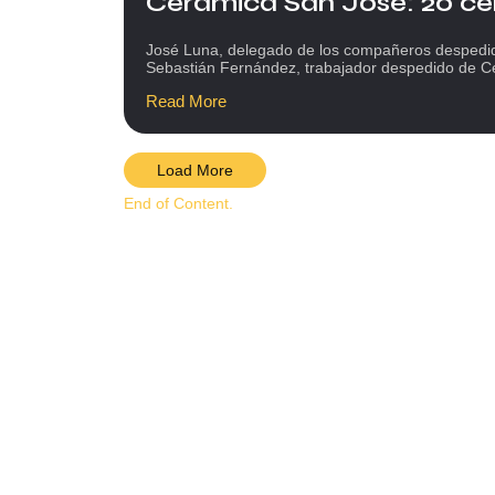
Cerámica San José: 20 cer
José Luna, delegado de los compañeros despedi
Sebastián Fernández, trabajador despedido de Ce
Read More
Load More
End of Content.