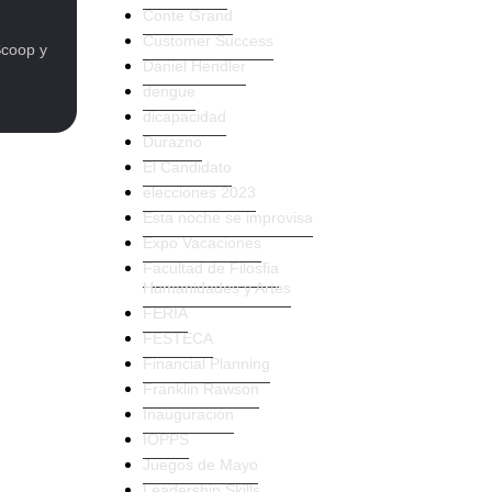
Conte Grand
Customer Success
Scoop y
Daniel Hendler
dengue
dicapacidad
Durazno
El Candidato
elecciones 2023
Esta noche se improvisa
Expo Vacaciones
Facultad de Filosfia
Humanidades y Artes
FERIA
FESTECA
Financial Planning
Franklin Rawson
Inauguración
IOPPS
Juegos de Mayo
Leadership Skills