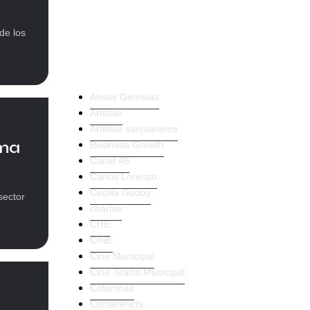
de los
Trending Products
Almas Gemelas
Artistas
Artistas sanjuaninos
rma
Business Growth
Canal 46
Carlos Lorenzo
Cecilia Godoy
sector
charlas
CHE
CINE
Cine Municipal
Cine Teatro Municipal
Columnas
Conferencia