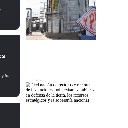
s
BOLIVIA: Gobierno interviene
os
Yacimientos Petrolíferos
Fiscales…
 y fue
06.08.2026
Declaración de rectoras y
rectores…