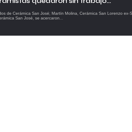
amistas quedaron sin trabajo...
dos de Cerámica San José; Martín Molina, Cerámica San Lorenzo ex-
rámica San José, se acercaron...