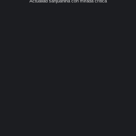
Actualiad sanjuanina con mirada crítica
stituciones universitarias públicas en defensa