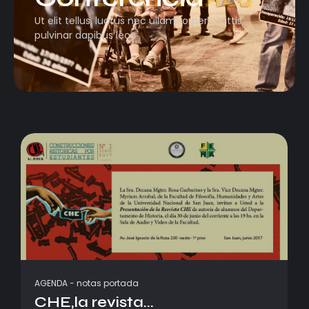
Ut elit tellus, luctus nec ullamcorper mattis,
pulvinar dapibus leo.
AGENDA
-
notas portada
CHE,la revista...