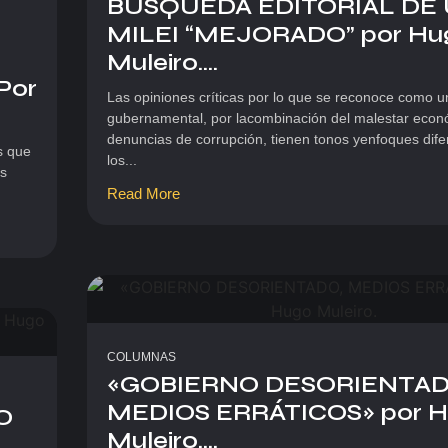
BÚSQUEDA EDITORIAL DE
MILEI “MEJORADO” por Hu
Muleiro....
Por
Las opiniones críticas por lo que se reconoce como un
gubernamental, por lacombinación del malestar econ
denuncias de corrupción, tienen tonos yenfoques dif
s que
los...
es
Read More
COLUMNAS
«GOBIERNO DESORIENTAD
MEDIOS ERRÁTICOS» por 
O
Muleiro....