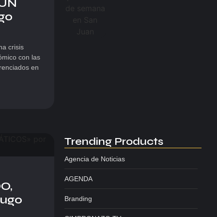
 UN
go
a crisis
ómico con las
erenciados en
Trending Products
Agencia de Noticias
AGENDA
O,
Hugo
Branding