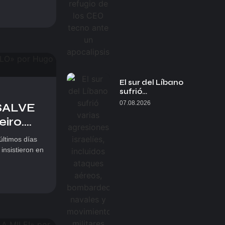
El sur del Líbano
sufrió…
07.08.2026
SALVE
o....
 últimos días
insistieron en