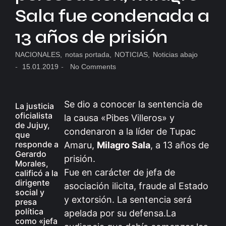
Sala fue condenada a
13 años de prisión
NACIONALES
,
notas portada
,
NOTICIAS
,
Noticias abajo
-
15.01.2019
-
No Comments
Se dio a conocer la sentencia de
La justicia
oficialista
la causa «Pibes Villeros» y
de Jujuy,
condenaron a la líder de Tupac
que
responde a
Amaru,
Milagro Sala
, a 13 años de
Gerardo
prisión.
Morales,
Fue en carácter de jefa de
calificó a la
dirigente
asociación ilicita, fraude al Estado
social y
y extorsión. La sentencia será
presa
política
apelada por su defensa.La
como «jefa