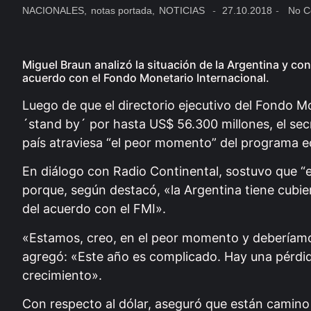
NACIONALES
,
notas portada
,
NOTICIAS
-
27.10.2018
-
No C
Miguel Braun analizó la situación de la Argentina y co
acuerdo con el Fondo Monetario Internacional.
Luego de que el directorio ejecutivo del Fondo M
´stand by´ por hasta US$ 56.300 millones, el sec
país atraviesa “el peor momento” del programa 
En diálogo con Radio Continental, sostuvo que “el
porque, según destacó, «la Argentina tiene cubier
del acuerdo con el FMI».
«Estamos, creo, en el peor momento y deberíamo
agregó: «Este año es complicado. Hay una pérdi
crecimiento».
Con respecto al dólar, aseguró que están camino 