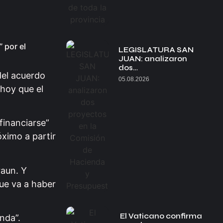
 por el
LEGISLATURA SAN
JUAN: analizaron
dos…
del acuerdo
05.08.2026
 hoy que el
financiarse”
óximo a partir
raun. Y
ue va a haber
El Vaticano confirma
nda”.