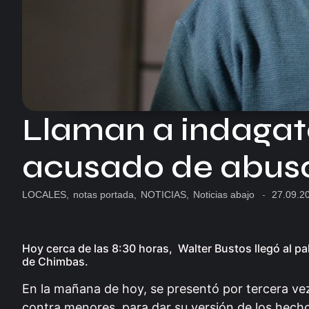
Llaman a indagato
acusado de abuso
LOCALES
,
notas portada
,
NOTICIAS
,
Noticias abajo
-
27.09.2
Hoy cerca de las 8:30 horas, Walter Bustos llegó al pal
de Chimbas.
En la mañana de hoy, se presentó por tercera vez
contra menores, para dar su versión de los hecho