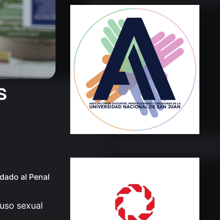
s
adado al Penal
buso sexual