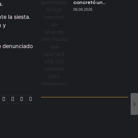
concretó un…
a.
06.08.2026
e la siesta.
n y
ue denunciado