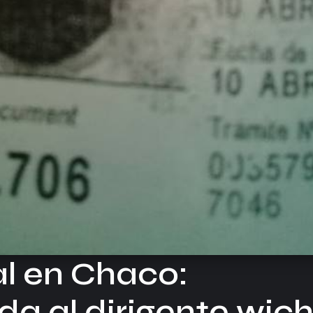
ial en Chaco:
da al dirigente wich