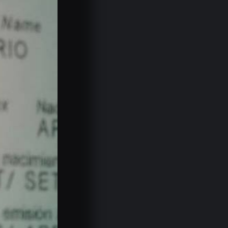
El sur del Líbano sufrió…
07.08.2026
La UNSJ y la Defensoría…
07.08.2026
Agenda deportiva para el fin…
07.08.2026