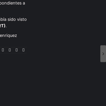
spondientes a
bía sido visto
RT)
.
-enriquez