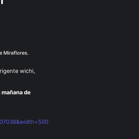
e Miraflores.
rigente wichi,
la mañana de
607038&width=500