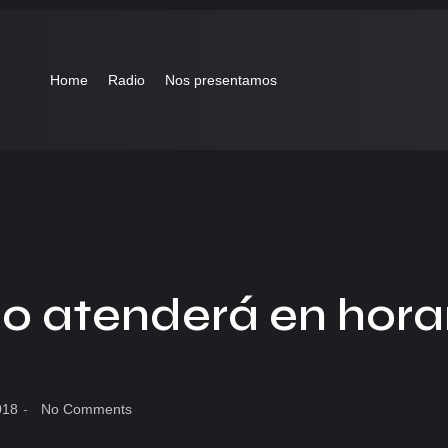
Home
Radio
Nos presentamos
io atenderá en hora
018
-
No Comments