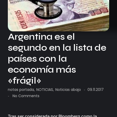
Argentina es el
segundo en la lista de
países con la
economía más
«frágil»
notas portada
,
NOTICIAS
,
Noticias abajo
09.11.2017
-
No Comments
-
Tras ser considerada por Bloomberg como la