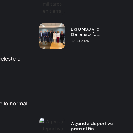
La UNSJ y la
Defensoría…
07.08.2026
celeste o
e lo normal
Agenda deportiva
para el fin…