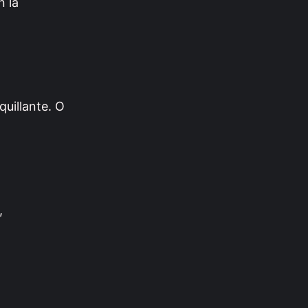
n la
quillante. O
,