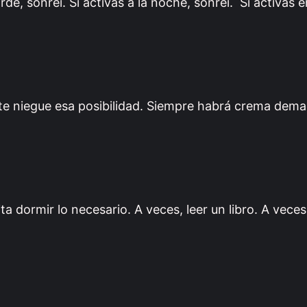
rde, sonreí. Si activás a la noche, sonreí. Si activás e
ie te niegue esa posibilidad. Siempre habrá crema dema
a dormir lo necesario. A veces, leer un libro. A veces