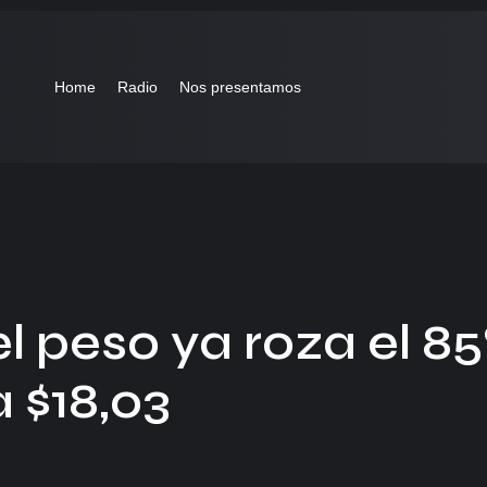
Home
Radio
Nos presentamos
l peso ya roza el 8
a $18,03