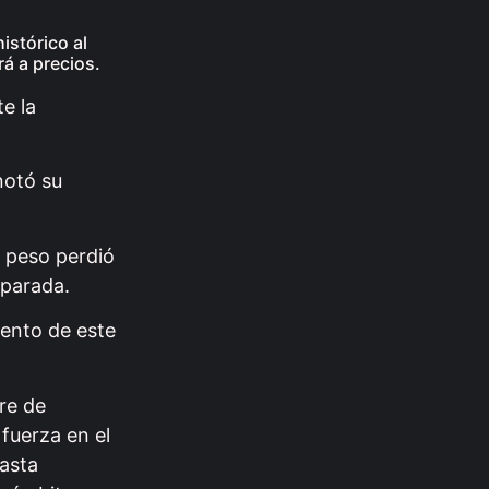
istórico al
rá a precios.
LEGISLATURA SAN JUAN:
e la
analizaron dos…
05.08.2026
notó su
l peso perdió
sparada.
iento de este
re de
fuerza en el
asta
El Vaticano confirma que el…