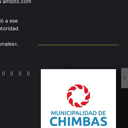
 a ámbito.com
05.08.2026
ló a ese
utoridad
Ley de Tierras: el Gobierno…
o
05.08.2026
onales».