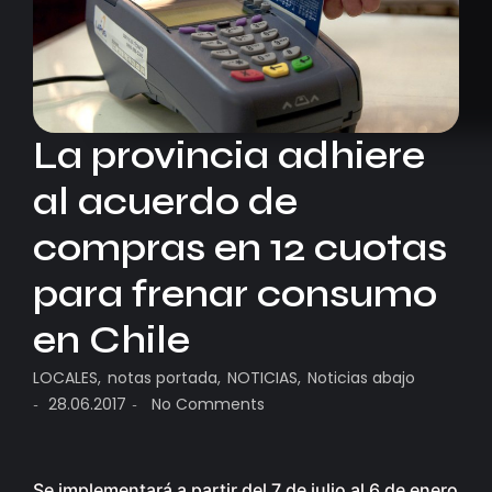
La provincia adhiere
al acuerdo de
compras en 12 cuotas
para frenar consumo
en Chile
LOCALES
,
notas portada
,
NOTICIAS
,
Noticias abajo
28.06.2017
No Comments
-
-
Se implementará a partir del 7 de julio al 6 de enero