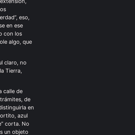
 extensión,
los
erdad”, eso,
se en ese
 con los
le algo, que
l claro, no
a Tierra,
 calle de
trámites, de
istinguirla en
rtito, azul
e” corta. No
Es un objeto