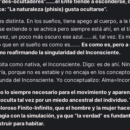
des-ocultadores”…….el Ente tiende a esconderse, 
e: “La naturaleza (phisis) gusta ocultarse”.
s distinta. En los sueños, tiene apego al cuerpo, a la 
se extiende o se achica pero siempre está ahí, en el 
l vez, un poco más oscuro ese azul…….si, tal vez. Es 
so que en el sueño es como es…….
Es como es, pero a
mo reafirmando la singularidad del Inconsciente.
a como nativa, el Inconsciente. Digo: es de ahí. Ni
tría, porque no es estable y no encaja en los concept
riunda del Inconsciente. Yo conceptualizo: Alma=Inco
omo lo siempre necesario para el movimiento y apar
 oculta tal vez por un miedo ancestral del individuo.
oloroso Finito-Infinito, que el hombre y la mujer ha
agia con la simulación, ya que “la verdad” es fundant
uir para habitar.