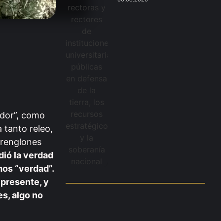
idor”, como
 tanto releo,
 renglones
ió la verdad
mos “verdad”.
 presente, y
s, algo no