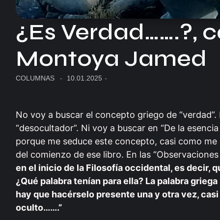
¿Es Verdad…….?, 
Montoya Jamed
COLUMNAS
-
10.01.2025
-
No voy a buscar el concepto griego de “verdad”.
“desocultador”. Ni voy a buscar en “De la esencia
porque me seduce este concepto, casi como me s
del comienzo de ese libro. En las “Observaciones 
en el inicio de la Filosofía occidental, es deci
¿Qué palabra tenían para ella? La palabra grieg
hay que hacérselo presente una y otra vez, casi 
oculto…….”