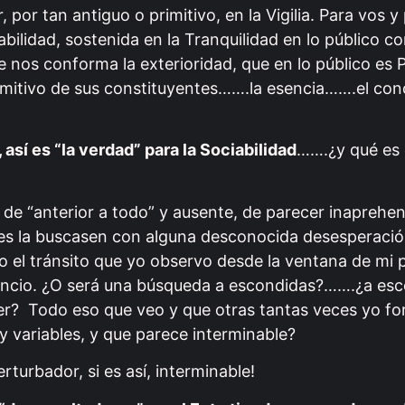
 por tan antiguo o primitivo, en la Vigilia. Para vos y
bilidad, sostenida en la Tranquilidad en lo público c
e nos conforma la exterioridad, que en lo público es
rimitivo de sus constituyentes…….la esencia…….el con
 así es “la verdad” para la Sociabilidad
…….¿y qué es 
er de “anterior a todo” y ausente, de parecer inaprehen
 la buscasen con alguna desconocida desesperació
 el tránsito que yo observo desde la ventana de mi p
encio. ¿O será una búsqueda a escondidas?…….¿a es
er? Todo eso que veo y que otras tantas veces yo fo
 variables, y que parece interminable?
turbador, si es así, interminable!