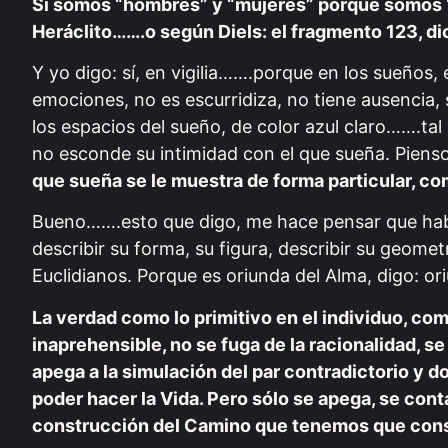
Si somos “hombres” y “mujeres” porque somos “
Heráclito…….o según Diels: el fragmento 123, dic
Y yo digo: sí, en vigilia…….porque en los sueños, e
emociones, no es escurridiza, no tiene ausencia, 
los espacios del sueño, de color azul claro…….ta
no esconde su intimidad con el que sueña. Pien
que sueña se le muestra de forma particular, co
Bueno…….esto que digo, me hace pensar que habit
describir su forma, su figura, describir su geome
Euclidianos. Porque es oriunda del Alma, digo: o
La verdad como lo primitivo en el individuo, c
inaprehensible, no se fuga de la racionalidad, se
apega a la simulación del par contradictorio y d
poder hacer la Vida. Pero sólo se apega, se cont
construcción del Camino que tenemos que constr