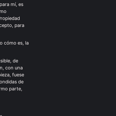
 para mí, es
omo
 Propiedad
cepto, para
o cómo es, la
sible, de
n, con una
ieza, fuese
condidas de
rmo parte,