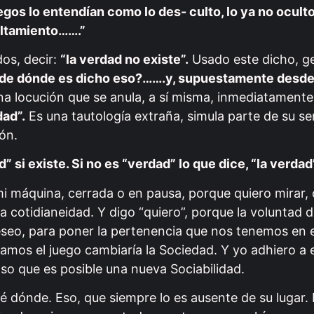
gos lo entendían como lo des- culto, lo ya no oculto
ultamiento…….”
os, decir:
“la verdad no existe”.
Usado este dicho, g
de dónde es dicho eso?…….y, supuestamente desde
 una locución que se anula, a sí misma, inmediatament
dad”.
Es una tautología extraña, simula parte de su se
ón.
d” si existe. Si no es “verdad” lo que dice, “la verdad
mi máquina, cerrada o en pausa, porque quiero mirar,
ra cotidianeidad. Y digo “quiero”, porque la voluntad 
eseo, para poner la pertenencia que nos tenemos en e
amos el juego cambiaría la Sociedad. Y yo adhiero a 
so que es posible una nueva Sociabilidad.
é dónde. Eso, que siempre lo es ausente de su lugar.