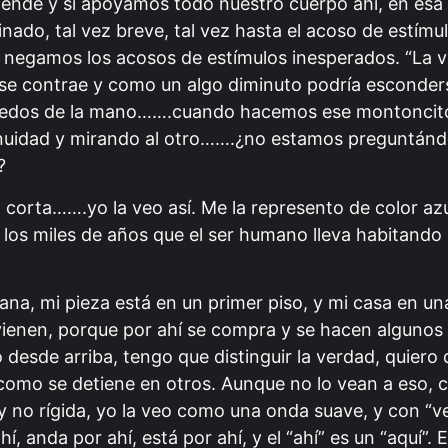
iende y si apoyamos todo nuestro cuerpo ahí, en esa
nado, tal vez breve, tal vez hasta el acoso de estímu
 negamos los acosos de estímulos inesperados. “La v
 se contrae y como un algo diminuto podría esconder
 dedos de la mano…….cuando hacemos ese montoncito
nuidad y mirando al otro…….¿no estamos preguntándo
”?
” corta…….yo la veo así. Me la represento de color azu
e los miles de años que el ser humano lleva habitando l
na, mi pieza está en un primer piso, y mi casa en una
vienen, porque por ahí se compra y se hacen algunos 
 desde arriba, tengo que distinguir la verdad, quiero d
como se detiene en otros. Aunque no lo vean a eso, co
y no rígida, yo la veo como una onda suave, y con “v
í, anda por ahí, está por ahí, y el “ahí” es un “aquí”. 