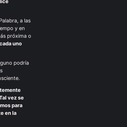
dice
Palabra, a las
tiempo y en
más próxima o
 cada uno
nguno podría
os
nsciente.
entemente
 Tal vez se
cemos para
e en la