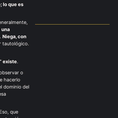
; lo que es
eneralmente,
 una
e.
Niega, con
r tautológico.
” existe
.
 observar o
de hacerlo
l dominio del
esa
 Eso, que