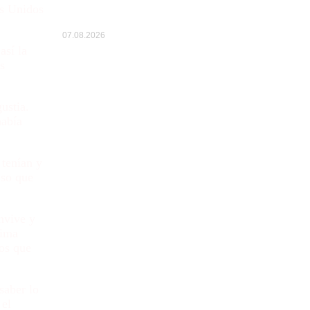
os Unidos
Agenda deportiva para el fin…
07.08.2026
así la
s
ustia.
había
 tenían y
Eso que
nvive y
cima
los que
saber lo
 el