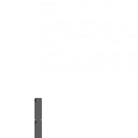
mandatario. Por eso pidió «cambiar el alma al
escepticismo».
«Llevó un tiempo enderezar a Boca, llevó un 
esa angustia de no llegar y de pensar para qué
Trump, Xi Jinping, Macron, Trudeau, y todos d
comparar al país con un club de fútbol.
Por último dijo que «es un mito» la pelea en
Peña
y que «el nivel de entendimiento y lealt
ecuatoriano Jaime Durán Barba al que calificó
notas hoy