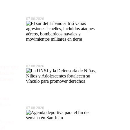
que…
da»
07.08.2026
El sur del Líbano sufrió…
iempo que
07.08.2026
ecisos.
tienen
La UNSJ y la Defensoría…
ación
e los
07.08.2026
a a ser
 el