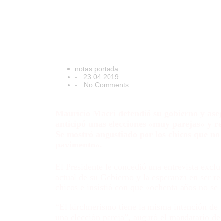
chicos que no
pero antes con
notas portada
-
23.04.2019
-
No Comments
Mauricio Macri defendió su gobierno y ase
anticipó unas elecciones «muy parejas» y 
Se mostró angustiado por los chicos que no
pavimento».
El Presidente le concedió una entrevista exclu
actual de su Gobierno y la esperanza en ser re
chicos e insistió con que «ochenta años no se
“El kirchnerismo tiene la misma intención de
una elección pareja”
,
auguró el mandatario de 