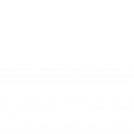
 tienen para comer
vivían con la mier
guró que están «cambiando el alma de la Argentina» al t
reconoció que muchos votantes de Cambiemos hoy están ind
 tienen para comer pero les pidió que vean que al menos «
siva a la periodista Viviana Canosa donde habló sobre la situ
electo este año. Macri puso el foco en la pobreza, el hambre d
 cambien en tres».
 voto y muchos votantes de Cambiemos pasaron a indecisos. V
cara a las elecciones de octubre rivalizando directamente con