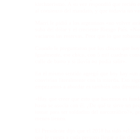
kirchnerismo. A su vez respondió que recién 
al comienzo del mandato, y que todavía no va
Macri le pidió a los argentinos «no volver a
suba del dólar y el creciente Riesgo País. 
vaciaron las reservas. Peor que lo que robaron
Cuando le preguntaron por los chicos que hoy
Igualmente, ese chico, con 5 mil cuadras const
calle de barro y si llovía no podía salir».
En el mismo sentido agregó que hoy hay «un m
convivían literalmente con la mierda
.
Eso sign
empezamos a abordar es también una dimensió
«Hay que creer que esto que hacemos es funda
hasta se asocia con él. ¿De qué te sirve un pe
tomar para ser soldadito del narcotráfico?»,
menos tienen.
El Presidente dijo que el 2018 ha sido «el pe
que le cuesta a cada persona llegar a fin de m