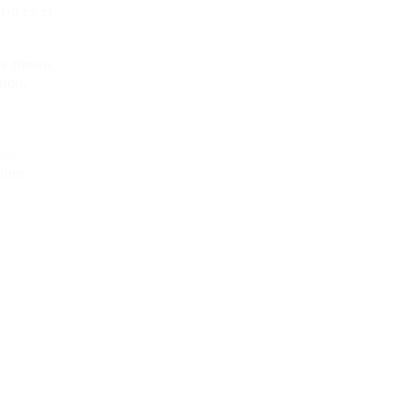
rio es el
e tienen
undo,
cos
ultor