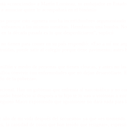
está «conociendo» a Martín Lousteau, su embajador en Estad
 a anunciar quien lo acompañará en el binómio.
trás» porque esto «genera mucha incertidumbre» argumentando 
«No volvamos a las mismas mentiras. Heredamos una bomba. No
 en la década pasada es lo que desperdiciaron”, suplicó.
 no tienen para comer en su país respondió: «Eso a mí me ang
ruidas, puede salir al colegio porque tiene pavimento; antes 
illón y medio de personas que tienen cloacas, y antes no las
ifica convivir con enfermedades que no dejan desarrollarte. 
n de la pobreza».
cional. Hay un gobierno que enfrenta al narcotráfico y no co
queño beneficio si después a tu hijo te lo van a violentar o en
 preguntó Macri exponiendo que igualmente no dará nada para 
or año de mi vida después del secuestro» ya que «es tremendo 
es, la cantidad de cosas que han tenido que resignar», expresó