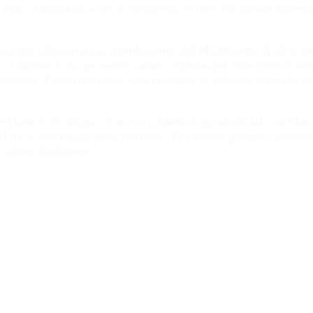
 país, ochenta años no se resuelven en tres. Mi mayor adversa
tiempo solucionar las inundaciones del Maldonado. A ellos qu
, si dudan de lo que estoy viendo, fíjense que vino todo el m
ijeron ‘Felicitaciones'», continuó con su habitual ejemplo de
tre Horacio Rodríguez Larreta y María Eugenia Vidal con Mar
ad no se vio nunca en la política». Por último ponderó al cons
 como «brillante».