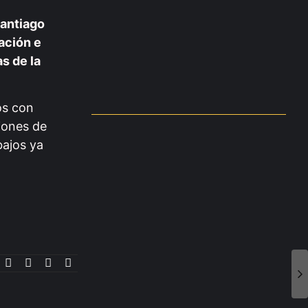
Santiago
ación e
as de la
os con
iones de
bajos ya