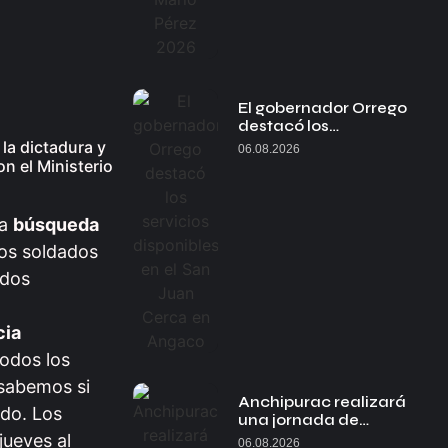
El gobernador Orrego
destacó los…
la dictadura y
06.08.2026
n el Ministerio
la
búsqueda
los soldados
ndos
cia
odos los
 sabemos si
Anchipurac realizará
ido. Los
una jornada de…
jueves al
06.08.2026