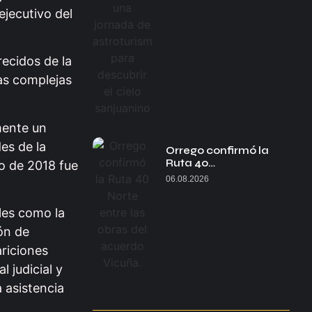
jecutivo del
recidos de la
sas complejas
mente un
es de la
Orrego confirmó la
Ruta 40…
io de 2018 fue
06.08.2026
les como la
ón de
ariciones
 judicial y
a asistencia