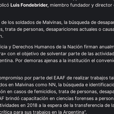
plicó
Luis Fondebrider,
miembro fundador y director e
n de los soldados de Malvinas, la búsqueda de desapa
os, trata de personas, desapariciones actuales o cau
n.
sticia y Derechos Humanos de la Nación firman anual
» con el objetivo de solventar parte de las actividad
ntina. Por demoras ajenas a la institución el conven
compromiso por parte del EAAF de realizar trabajos ta
ados en Malvinas como NN, la búsqueda e identificaci
ión en casos de femicidios, trata de personas, desap
F brindó capacitación en ciencias forenses a personal
ividades en 2018 a la espera de la transferencia de l
ítica para sus trabajos en la Argentina”.