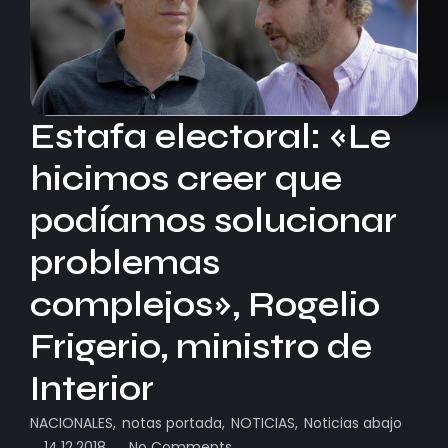
Estafa electoral: «Le
hicimos creer que
podíamos solucionar
problemas
complejos», Rogelio
Frigerio, ministro de
Interior
NACIONALES
,
notas portada
,
NOTICIAS
,
Noticias abajo
14.12.2018
No Comments
-
-