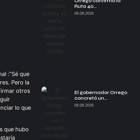
Orrego confirmó la
Ruta 40…
06.08.2026
nal :”Sé que
es. Pero la
firmar otros
El gobernador Orrego
concretó un…
guir
06.08.2026
nciar lo que
as que hubo
staría