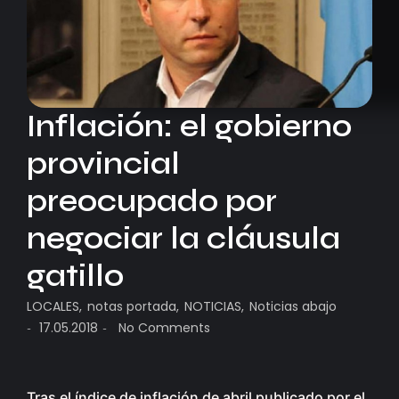
Inflación: el gobierno
provincial
preocupado por
negociar la cláusula
gatillo
LOCALES
,
notas portada
,
NOTICIAS
,
Noticias abajo
17.05.2018
No Comments
-
-
Tras el índice de inflación de abril publicado por el