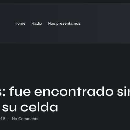
Home
Radio
Nos presentamos
: fue encontrado si
 su celda
018
-
No Comments