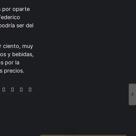
s por oparte
Federico
La UNSJ y la Defensoría…
odría ser del
07.08.2026
r ciento, muy
tos y bebidas,
s por la
s precios.
Agenda deportiva para el fin…
07.08.2026