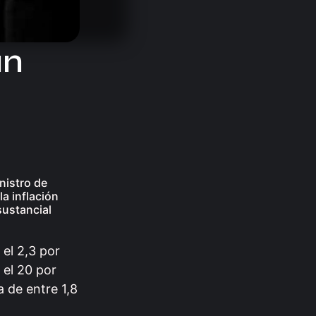
un
El sur del Líbano sufrió…
07.08.2026
nistro de
a inflación
sustancial
el 2,3 por
 el 20 por
 de entre 1,8