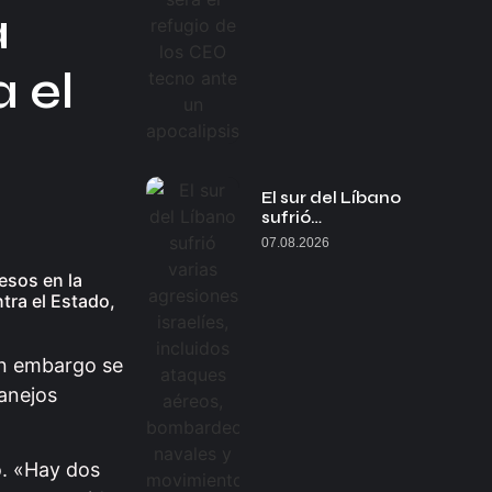
a
 el
El sur del Líbano
sufrió…
07.08.2026
esos en la
tra el Estado,
in embargo se
manejos
o. «Hay dos