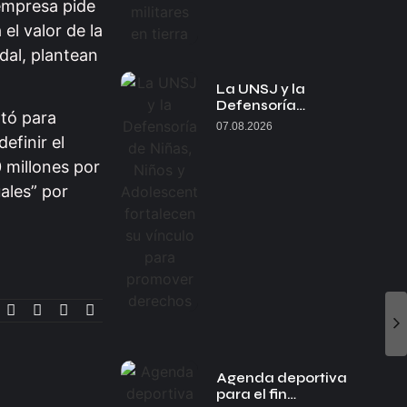
 empresa pide
el valor de la
dal, plantean
La UNSJ y la
Defensoría…
ntó para
07.08.2026
efinir el
 millones por
ales” por
Agenda deportiva
para el fin…