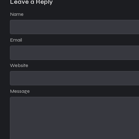
Leave a Reply
Name
Email
Website
Message