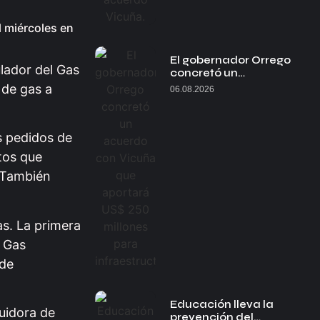
l miércoles en
El gobernador Orrego
lador del Gas
concretó un…
 de gas a
06.08.2026
s pedidos de
tos que
. También
as. La primera
i Gas
 de
Educación lleva la
uidora de
prevención del…