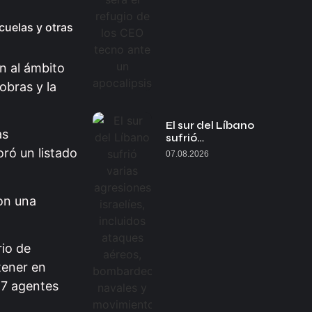
cuelas y otras
n al ámbito
obras y la
El sur del Líbano
as
sufrió…
ró un listado
07.08.2026
on una
rio de
tener en
17 agentes