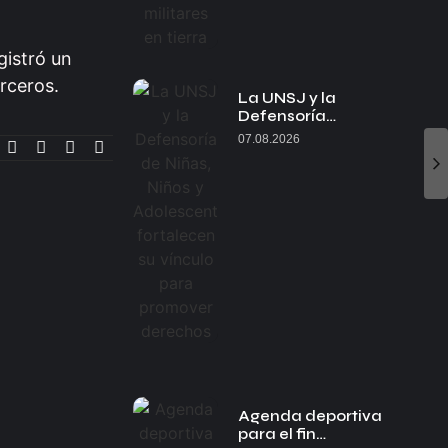
gistró un
rceros.
La UNSJ y la
Defensoría…
07.08.2026
Agenda deportiva
para el fin…