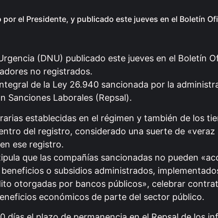
r el Presidente, y publicado este jueves en el Boletín Ofi
Urgencia (DNU) publicado este jueves en el Boletín Of
jadores no registrados.
tegral de la Ley 26.940 sancionada por la administra
on Sanciones Laborales (Repsal).
rarias establecidas en el régimen y también de los t
tro del registro, considerado una suerte de «veraz 
en ese registro.
stipula que las compañías sancionadas no pueden «ac
 beneficios o subsidios administrados, implementado
édito otorgadas por bancos públicos», celebrar contra
beneficios económicos de parte del sector público.
0 días el plazo de permanencia en el Repsal de los in