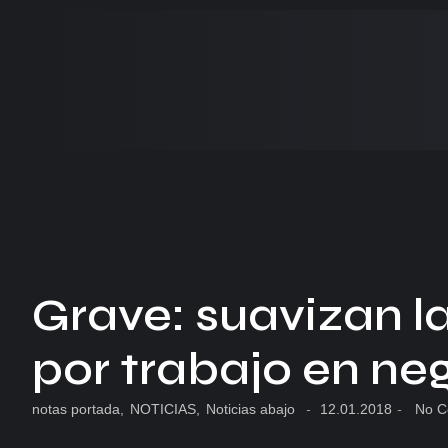
Grave: suavizan l
por trabajo en ne
notas portada
,
NOTICIAS
,
Noticias abajo
-
12.01.2018
-
No C