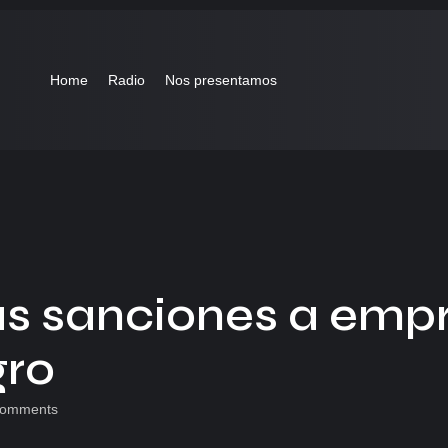
Home
Radio
Nos presentamos
as sanciones a emp
gro
omments