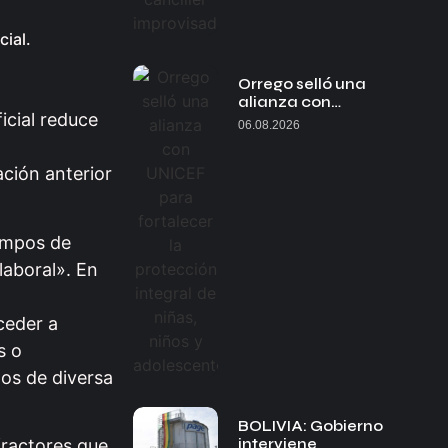
cial.
Orrego selló una
alianza con…
icial reduce
06.08.2026
ción anterior
iempos de
laboral». En
ceder a
s o
tos de diversa
BOLIVIA: Gobierno
interviene
fractores que