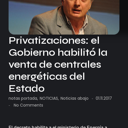
Privatizaciones: el
Gobierno habilitó la
venta de centrales
energéticas del
Estado
notas portada
,
NOTICIAS
,
Noticias abajo
01.11.2017
-
No Comments
-
El decreto habilita a el ministerio de Energía a