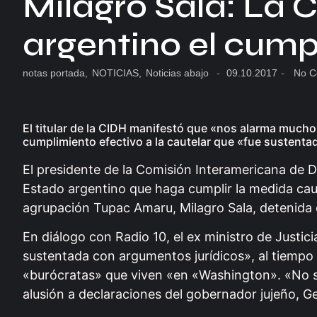
Milagro Sala: La C
argentino el cump
notas portada
,
NOTICIAS
,
Noticias abajo
-
09.10.2017
-
No C
El titular de la CIDH manifestó que «nos alarma mucho e
cumplimiento efectivo a la cautelar que «fue sustenta
El presidente de la Comisión Interamericana de 
Estado argentino que haga cumplir la medida cautel
agrupación Tupac Amaru, Milagro Sala, detenida 
En diálogo con Radio 10, el ex ministro de Justic
sustentada con argumentos jurídicos», al tiemp
«burócratas» que viven «en «Washington». «No s
alusión a declaraciones del gobernador jujeño, G