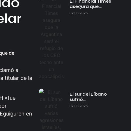
ado
El Financial Times
asegura que…
elar
07.08.2026
 que de
clamó al
 titular de la
El sur del Líbano
DH «fue
sufrió…
por
07.08.2026
 Eguiguren en