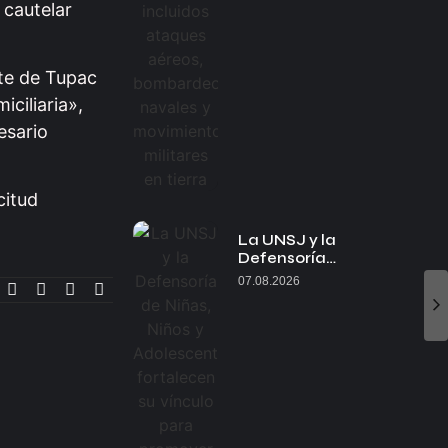
 cautelar
nte de Tupac
ciliaria»,
esario
citud
La UNSJ y la
Defensoría…
07.08.2026