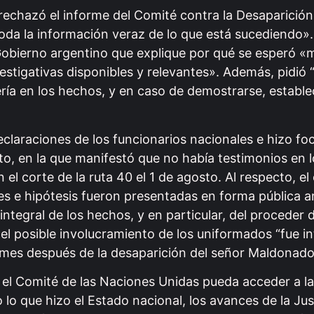
 rechazó el informe del Comité contra la Desaparició
oda la información veraz de lo que está sucediendo».
Gobierno argentino que explique por qué se esperó «
estigativas disponibles y relevantes». Además, pidió 
ería en los hechos, y en caso de demostrarse, estable
eclaraciones de los funcionarios nacionales e hizo fo
to, en la que manifestó que no había testimonios en l
l corte de la ruta 40 el 1 de agosto. Al respecto, e
s e hipótesis fueron presentadas en forma pública a
ntegral de los hechos, y en particular, del proceder d
el posible involucramiento de los uniformados “fue i
 mes después de la desaparición del señor Maldonado
e el Comité de las Naciones Unidas pueda acceder a l
 que hizo el Estado nacional, los avances de la Just