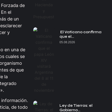
n Forzada de
 En el
más de un
“esclarecer
El Vaticano confirma
cer y
que el…
05.08.2026
co en una de
os cuales se
l organismo
ntes de que
e la
ntegrado
».
a información.
Ley de Tierras: el
icia, de todo
Gobierno…