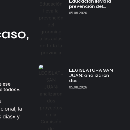
Educación lleva la
prevención del…
05.08.2026
caso,
LEGISLATURA SAN
JUAN: analizaron
dos…
e ese
05.08.2026
de todos».
a
ional, la
s días» y