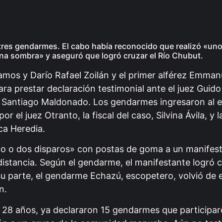
 tres gendarmes. El cabo había reconocido que realizó «un
una sombra» y aseguró que logró cruzar el Río Chubut.
mos y Darío Rafael Zoilán y el primer alférez Emman
ra prestar declaración testimonial ante el juez Guid
e Santiago Maldonado. Los gendarmes ingresaron al edi
 el juez Otranto, la fiscal del caso, Silvina Ávila, y
ca Heredia.
o o dos disparos» con postas de goma a un manifesta
istancia. Según el gendarme, el manifestante logró c
su parte, el gendarme Echazú, escopetero, volvió de 
n.
e 28 años, ya declararon 15 gendarmes que participar