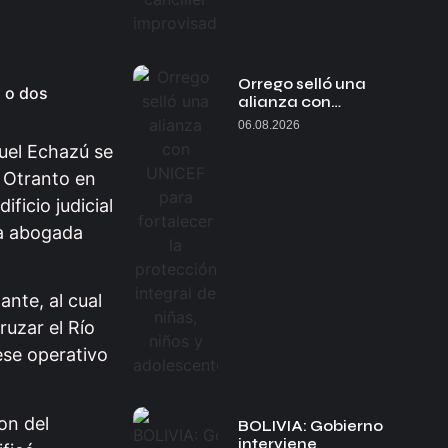
Orrego selló una
o o dos
alianza con…
06.08.2026
uel Echazú se
o Otranto en
ficio judicial
 la abogada
nte, al cual
ruzar el Río
ese operativo
on del
BOLIVIA: Gobierno
interviene