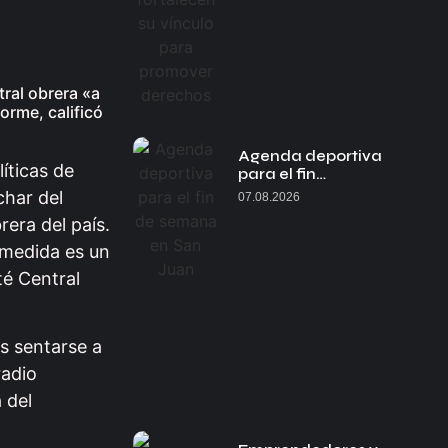
tral obrera «a
rme, calificó
Agenda deportiva
íticas de
para el fin…
char del
07.08.2026
rera del país.
 medida es un
té Central
s sentarse a
radio
 del