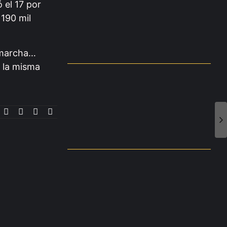
 el 17 por
 190 mil
a marcha…
n la misma