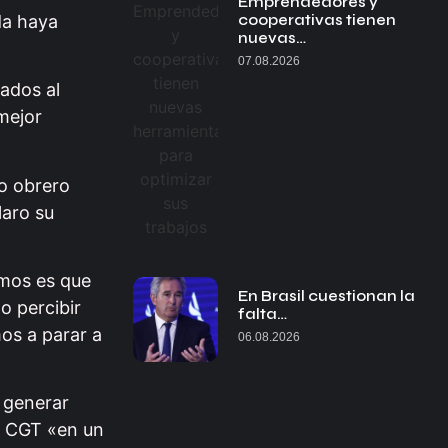
Emprendedores y
da haya
cooperativas tienen
nuevas…
07.08.2026
gados al
mejor
to obrero
laro su
emos es que
En Brasil cuestionan la
o percibir
falta…
os a parar a
06.08.2026
e generar
a CGT «en un