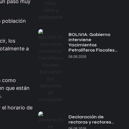
s un paso muy
a población
BOLIVIA: Gobierno
interviene
ir, los
Yacimientos
totalmente a
Petrolíferos Fiscales…
06.08.2026
da como
 en que están
.
 el horario de
Declaración de
rectoras y rectores…
06.08.2026