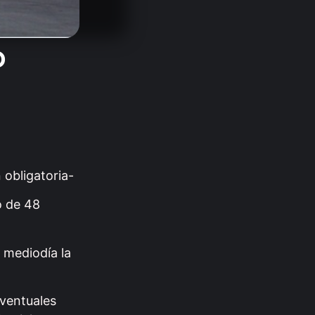
o
El Vaticano confirma
que el…
05.08.2026
 obligatoria-
o de 48
 mediodía la
eventuales