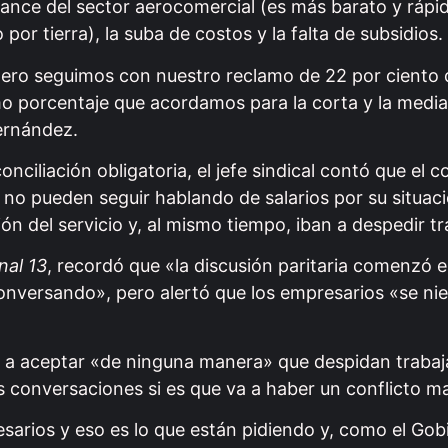
vance del sector aerocomercial (es más barato y rápid
or tierra), la suba de costos y la falta de subsidios.
 pero seguimos con nuestro reclamo de 22 por cient
ismo porcentaje que acordamos para la corta y la media
Fernández.
ciliación obligatoria, el jefe sindical contó que el co
no pueden seguir hablando de salarios por su situac
ón del servicio y, al mismo tiempo, iban a despedir t
nal 13
, recordó que «la discusión paritaria comenzó e
conversando», pero alertó que los empresarios «se nie
va a aceptar «de ninguna manera» que despidan traba
s conversaciones si es que va a haber un conflicto m
esarios y eso es lo que están pidiendo y, como el Gob