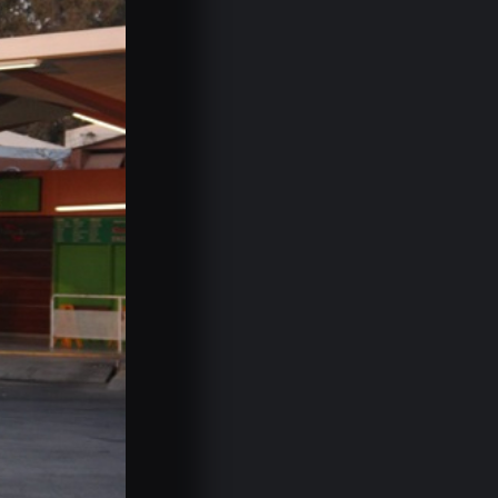
Educación lleva la
prevención del…
05.08.2026
LEGISLATURA SAN
JUAN: analizaron
dos…
05.08.2026