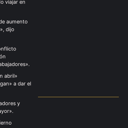
o viajar en
Ley de Tierras: el
Gobierno…
o de aumento
05.08.2026
», dijo
nflicto
ión
rabajadores».
n abril»
gan» a dar el
jadores y
ayor».
ierno