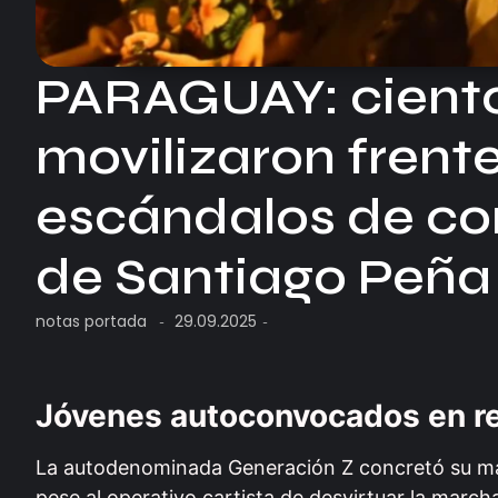
PARAGUAY: ciento
movilizaron frente
escándalos de co
de Santiago Peña
notas portada
29.09.2025
-
-
Jóvenes autoconvocados en re
La autodenominada Generación Z concretó su mani
pese al operativo cartista de desvirtuar la marc