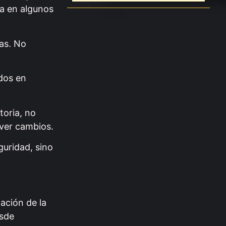
na en algunos
as. No
idos en
toria, no
 ver cambios.
guridad, sino
ación de la
esde