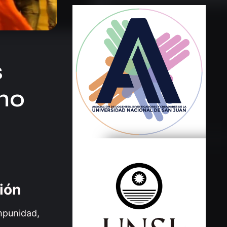
s
no
ión
mpunidad,