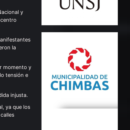
Nacional y
ocentro
anifestantes
eron la
mer momento y
do tensión e
ida injusta.
l, ya que los
calles