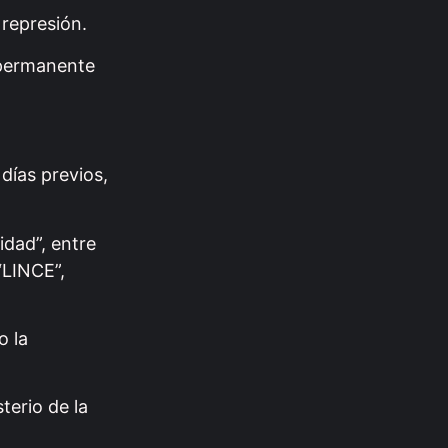
represión.
n permanente
días previos,
idad”, entre
“LINCE”,
o la
terio de la