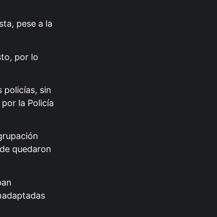
ta, pese a la
to, por lo
policías, sin
or la Policía
Agrupación
onde quedaron
ban
inadaptadas