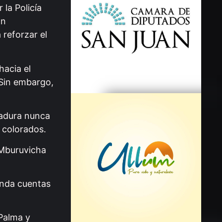
 la Policía
on
reforzar el
hacia el
 Sin embargo,
ctadura nunca
 colorados.
 Mburuvicha
inda cuentas
 Palma y