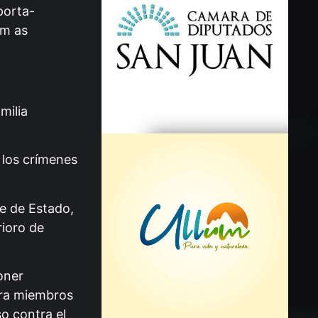
porta-
am as
milia
n los crímenes
pe de Estado,
rioro de
oner
tra miembros
so contra el