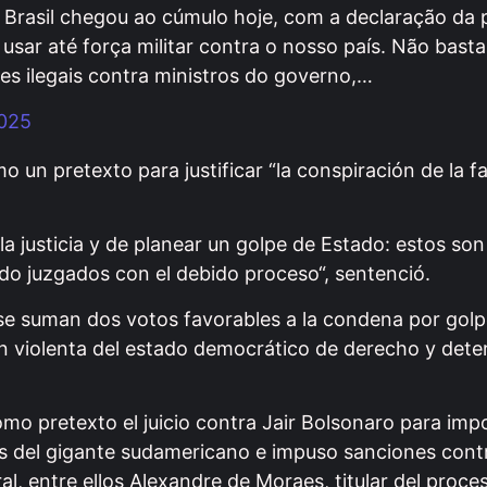
 Brasil chegou ao cúmulo hoje, com a declaração da 
ar até força militar contra o nosso país. Não bast
es ilegais contra ministros do governo,…
2025
 un pretexto para justificar “la conspiración de la fa
 la justicia y de planear un golpe de Estado: estos so
do juzgados con el debido proceso“, sentenció.
ya se suman dos votos favorables a la condena por gol
ión violenta del estado democrático de derecho y dete
mo pretexto el juicio contra Jair Bolsonaro para imp
es del gigante sudamericano e impuso sanciones con
l, entre ellos Alexandre de Moraes, titular del proce