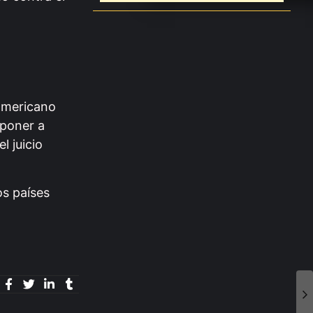
damericano
mponer a
l juicio
os países