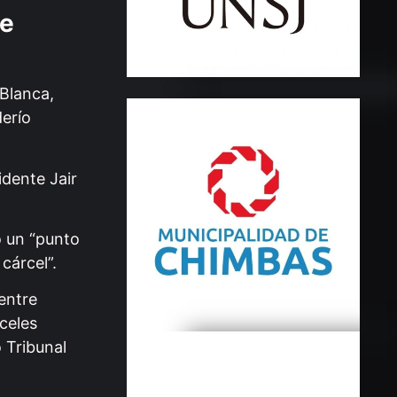
de
 Blanca,
derío
idente Jair
ó un “punto
cárcel”.
entre
celes
 Tribunal