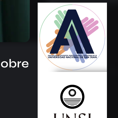
sobre
o