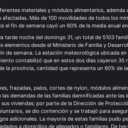
iferentes materiales y módulos alimentarios, además 
 afectadas. Más de 100 movilidades de todos los mini
te el fin de semana cayó un 60% de la media anual en 
a tarde noche del domingo 31, un total de 5103 famil
s elementos desde el Ministerio de Familia y Desarr
l fin de semana. La estación meteorológica ubicada en 
ento contabilizó que en estos dos días cayeron 35 
e la provincia, cantidad que representa un 60% de las
s, frazadas, palos, cortes de nylon, módulos aliment
las demandas de las familias damnificadas ante las 
e sus viviendas; por parte de la Dirección de Protecció
untarios, se dio contención y se trabajó para asegur
gos adicionales. La mayoría de estas familias pudo 
adados a domicilios de allegados o familiares. De he