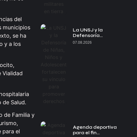
ncias del
s municipios
La UNSJ y la
xto, se ha
Defensoría…
07.08.2026
 y a los
ocito,
 Vialidad
ospitalaria
 de Salud.
o de Familia y
urismo,
Agenda deportiva
 para el
para el fin…