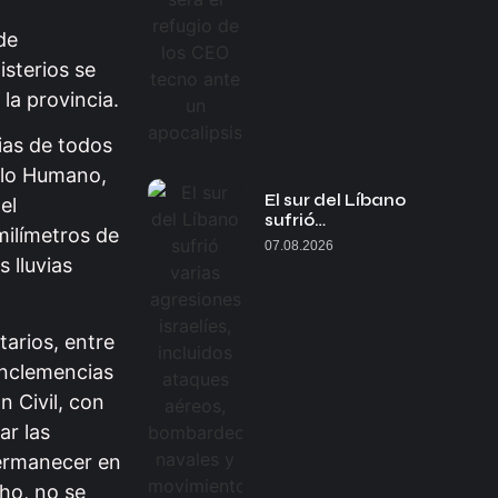
de
sterios se
la provincia.
ias de todos
ollo Humano,
El sur del Líbano
el
sufrió…
milímetros de
07.08.2026
 lluvias
arios, entre
inclemencias
n Civil, con
ar las
permanecer en
cho, no se