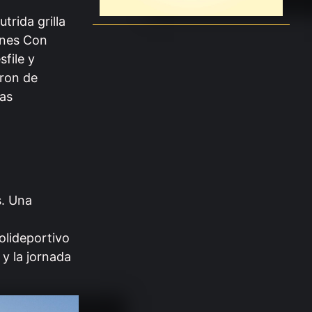
trida grilla
enes Con
file y
aron de
las
s. Una
olideportivo
y la jornada