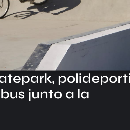
atepark, polideport
us junto a la