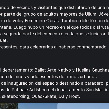
ando de vecinos y visitantes que disfrutaron de una nu
por parte del grupo de adultos mayores de Ullum “Jóv
otra de Voley Femenino Obras. También deleitó con des
ntaña. Luego hubo un recreo en el que todos disfrut
 la segunda parte del encuentro en la que se lucieron 
uet.
presentes, para celebrarlos al haberse conmemorado
 departamento: Ballet Arte Nativo y Huellas Gaucha
enco de niños y adolescentes de ritmos urbanos.
r de inauguración del espacio destinado a paradero, p
as de Patinaje Artístico del departamento San Martín 
s, skatebording, Quad-Skate, DJ y Host.