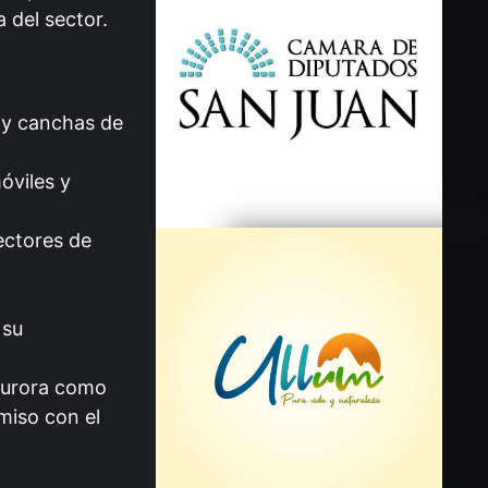
 del sector.
 y canchas de
óviles y
ectores de
 su
 Aurora como
miso con el