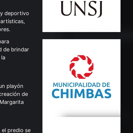
 y deportivo
rtísticas,
ores.
para
d de brindar
 la
un playón
creación de
 Margarita
el predio se