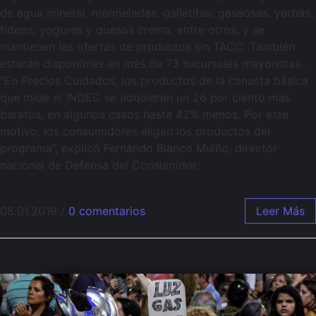
de agua mineral, mermeladas, galletitas, gaseosas, yerbas,
fideos, yogures y quesos crema, entre otros, y se
mantienen las ofertas de productos sin TACC. También
estarán disponibles en más de 73 sucursales mayoristas .
“En Precios Cuidados, los productos de la canasta básica
que mide el INDEC se adquieren un 26 por ciento más
baratos, en algunos casos hasta 42% menos. Por este
motivo, los consumidores eligen los productos del
programa”, explicó Fernando Blanco Muiño, director
nacional de Defensa del Consumidor.
08.01.2019
/
0 comentarios
Leer Más