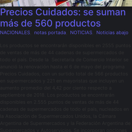
Precios Cuidados: se suman
más de 560 productos
NACIONALES
,
notas portada
,
NOTICIAS
,
Noticias abajo
Los productos se encontrarán disponibles en 2555 puntos
de ventas de más de 44 cadenas de supermercados de
todo el país. Desde la Secretaría de Comercio Interior se
anunció la renovación hasta el 6 de mayo del programa
Precios Cuidados, con un surtido total de 566 productos
en supermercados y 221 en mayoristas que incluyen un
aumento promedio del 4,42 por ciento respecto a
septiembre de 2018. Los productos se encontrarán
disponibles en 2.555 puntos de ventas de más de 44
cadenas de supermercados de todo el país, nucleados en
la Asociación de Supermercados Unidos, la Cámara
Argentina de Supermercados y la Federación Argentina de
Supermercados y Autoservicios. Se incorporan opciones