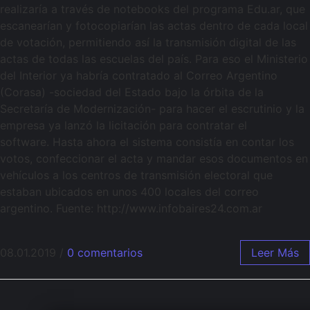
realizaría a través de notebooks del programa Edu.ar, que
escanearían y fotocopiarían las actas dentro de cada local
de votación, permitiendo así la transmisión digital de las
actas de todas las escuelas del país. Para eso el Ministerio
del Interior ya habría contratado al Correo Argentino
(Corasa) -sociedad del Estado bajo la órbita de la
Secretaría de Modernización- para hacer el escrutinio y la
empresa ya lanzó la licitación para contratar el
software. Hasta ahora el sistema consistía en contar los
votos, confeccionar el acta y mandar esos documentos en
vehículos a los centros de transmisión electoral que
estaban ubicados en unos 400 locales del correo
argentino. Fuente: http://www.infobaires24.com.ar
08.01.2019
/
0 comentarios
Leer Más