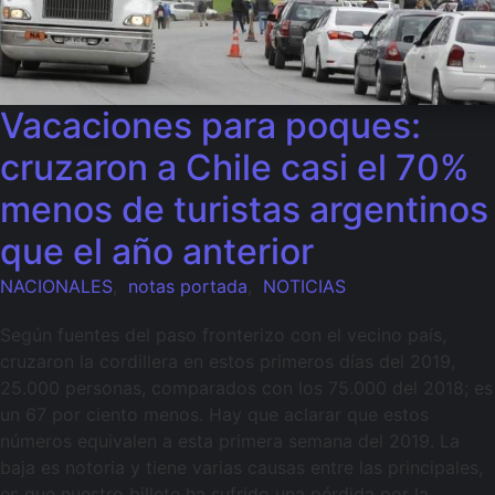
Vacaciones para poques:
cruzaron a Chile casi el 70%
menos de turistas argentinos
que el año anterior
NACIONALES
,
notas portada
,
NOTICIAS
Según fuentes del paso fronterizo con el vecino país,
cruzaron la cordillera en estos primeros días del 2019,
25.000 personas, comparados con los 75.000 del 2018; es
un 67 por ciento menos. Hay que aclarar que estos
números equivalen a esta primera semana del 2019. La
baja es notoria y tiene varias causas entre las principales,
es que nuestro billete ha sufrido una pérdida por la