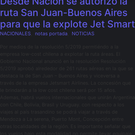
Desde Nación se autorizó la
ruta San Juan-Buenos Aires
para que la explote Jet Smart
NACIONALES
,
notas portada
,
NOTICIAS
Por medios de la resolución 5/2019 permtiéndo a la
empresa low-cost chilena a explotar la ruta áreas. El
Gobierno Nacional anunció en la resolución Resolución
5/2019 aprobó alrededor de 261 rutas aéreas en la que se
destaca la de San Juan – Buenos Aires y viceversa a
través de la empresa Jetsmart Airlines. La concesión que
le brindarán a la low cost chilena será por 15 años.
Ademas, habrá vuelos internacionales que unirán Argentina
con Chile, Bolivia, Brasil y Uruguay. con respecto a los
viajes al país trasandino se podrá viajar a través de
Mendoza a La serena, Puerto Mont, Concepción entre
otras localidades de la región. Es importante señalar que
los vuelos bajo esta modalidad no permite llevar equipaje