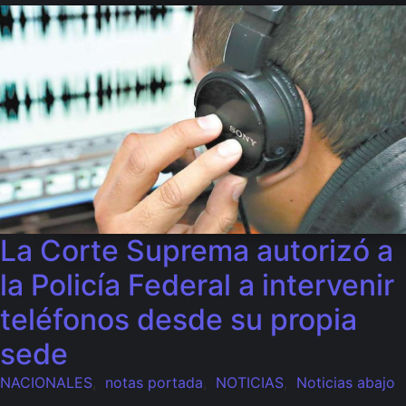
La Corte Suprema autorizó a
la Policía Federal a intervenir
teléfonos desde su propia
sede
NACIONALES
,
notas portada
,
NOTICIAS
,
Noticias abajo