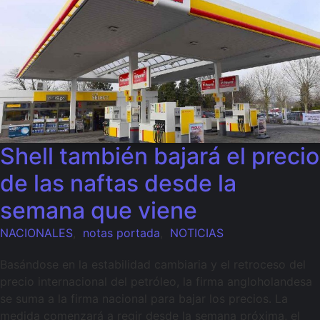
Shell también bajará el precio
de las naftas desde la
semana que viene
NACIONALES
,
notas portada
,
NOTICIAS
Basándose en la estabilidad cambiaria y el retroceso del
precio internacional del petróleo, la firma angloholandesa
se suma a la firma nacional para bajar los precios. La
medida comenzará a regir desde la semana próxima, el