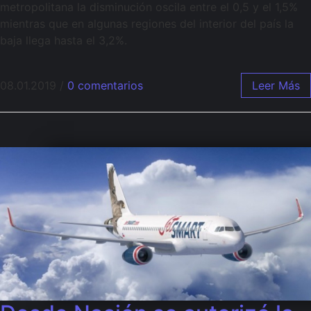
metropolitana la disminución oscila entre el 0,5 y el 1,5%
mientras que en algunas regiones del interior del país la
baja llega hasta el 3,2%.
08.01.2019
/
0 comentarios
Leer Más