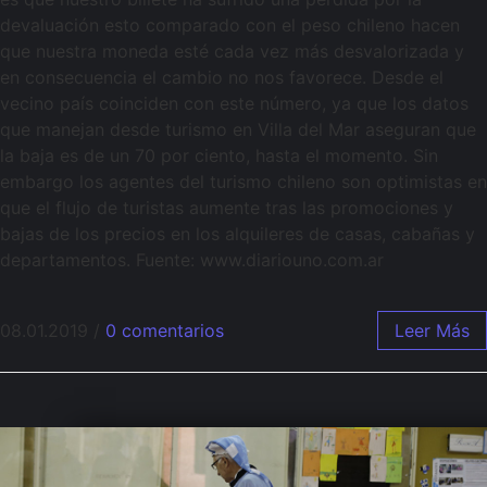
devaluación esto comparado con el peso chileno hacen
que nuestra moneda esté cada vez más desvalorizada y
en consecuencia el cambio no nos favorece. Desde el
vecino país coinciden con este número, ya que los datos
que manejan desde turismo en Villa del Mar aseguran que
la baja es de un 70 por ciento, hasta el momento. Sin
embargo los agentes del turismo chileno son optimistas en
que el flujo de turistas aumente tras las promociones y
bajas de los precios en los alquileres de casas, cabañas y
departamentos. Fuente: www.diariouno.com.ar
08.01.2019
/
0 comentarios
Leer Más