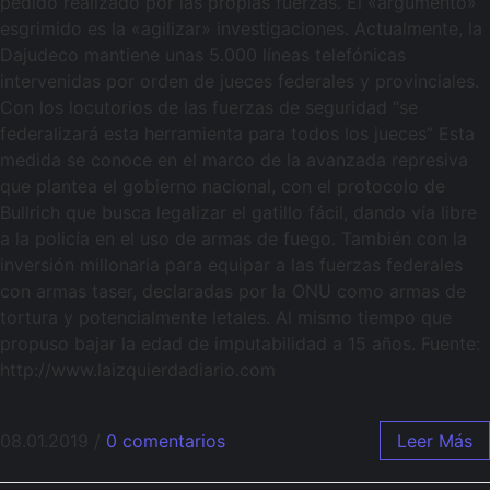
pedido realizado por las propias fuerzas. El «argumento»
esgrimido es la «agilizar» investigaciones. Actualmente, la
Dajudeco mantiene unas 5.000 líneas telefónicas
intervenidas por orden de jueces federales y provinciales.
Con los locutorios de las fuerzas de seguridad “se
federalizará esta herramienta para todos los jueces” Esta
medida se conoce en el marco de la avanzada represiva
que plantea el gobierno nacional, con el protocolo de
Bullrich que busca legalizar el gatillo fácil, dando vía libre
a la policía en el uso de armas de fuego. También con la
inversión millonaria para equipar a las fuerzas federales
con armas taser, declaradas por la ONU como armas de
tortura y potencialmente letales. Al mismo tiempo que
propuso bajar la edad de imputabilidad a 15 años. Fuente:
http://www.laizquierdadiario.com
08.01.2019
/
0 comentarios
Leer Más