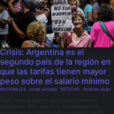
Crisis: Argentina es el
segundo país de la región en
que las tarifas tienen mayor
peso sobre el salario mínimo
NACIONALES
,
notas portada
,
NOTICIAS
,
Noticias abajo
Según reveló un informe, con los nuevos tarifazos
decididos por Macri para 2019, la incidencia de los
servicios públicos sobre los salarios aumentó casi 20