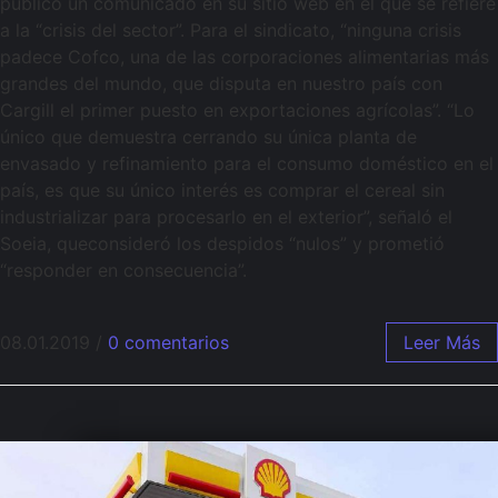
publicó un comunicado en su sitio web en el que se refiere
a la “crisis del sector”. Para el sindicato, “ninguna crisis
padece Cofco, una de las corporaciones alimentarias más
grandes del mundo, que disputa en nuestro país con
Cargill el primer puesto en exportaciones agrícolas”. “Lo
único que demuestra cerrando su única planta de
envasado y refinamiento para el consumo doméstico en el
país, es que su único interés es comprar el cereal sin
industrializar para procesarlo en el exterior”, señaló el
Soeia, queconsideró los despidos “nulos” y prometió
“responder en consecuencia”.
08.01.2019
/
0 comentarios
Leer Más