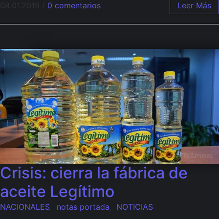
08.01.2019
/
0 comentarios
Leer Más
Crisis: cierra la fábrica de
aceite Legítimo
NACIONALES
,
notas portada
,
NOTICIAS