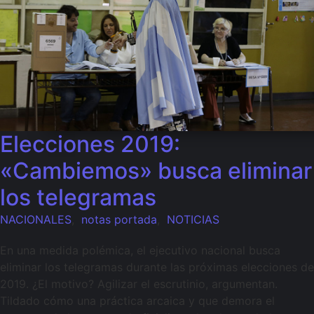
Elecciones 2019:
«Cambiemos» busca eliminar
los telegramas
NACIONALES
,
notas portada
,
NOTICIAS
En una medida polémica, el ejecutivo nacional busca
eliminar los telegramas durante las próximas elecciones de
2019. ¿El motivo? Agilizar el escrutinio, argumentan.
Tildado cómo una práctica arcaica y que demora el