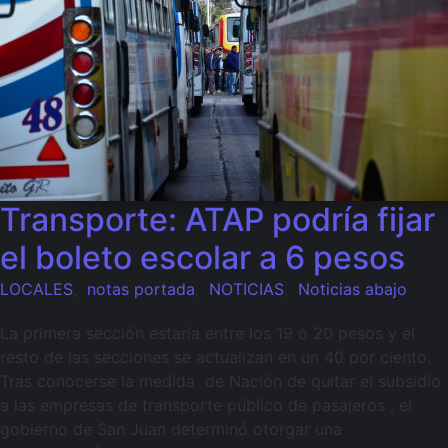
Transporte: ATAP podría fijar
el boleto escolar a 6 pesos
LOCALES
,
notas portada
,
NOTICIAS
,
Noticias abajo
La primera sección estaría entre los 19 ó 20 pesos y el
resto de las secciones se actualizan en un 40 por ciento.
Tras conocerse la medida de Nación de quitar el subsidio
a las empresas de transporte público de pasajeros , el
gobierno de San Juan determinó otorgar una