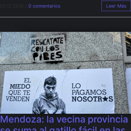
05.12.2018
/
0 comentarios
Leer Más
Mendoza: la vecina provincia
se suma al gatillo fácil en las