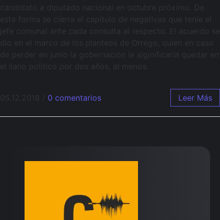
candidato a diputado nacional en octubre próximo. De
esta forma se cierra el capítulo de negativas que teníe el
jefe comunal ante cada consulta al respecto. El acuerdo se
dio en el marco de los planteos de Orrego, quien en caso
de perder en junio la gobernación le siginificaría quedar en
el llano político por dos años, al menos.
05.12.2018
/
0 comentarios
Leer Más