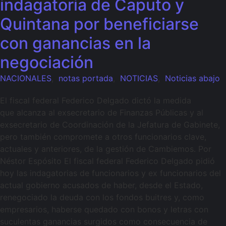
indagatoria de Caputo y
Quintana por beneficiarse
con ganancias en la
negociación
NACIONALES
,
notas portada
,
NOTICIAS
,
Noticias abajo
El fiscal federal Federico Delgado dictó la medida
que alcanza al exsecretario de Finanzas Públicas y al
exsecretario de Coordinación de la Jefatura de Gabinete,
pero también compromete a otros funcionarios clave,
actuales y anteriores, de la gestión de Cambiemos. Por
Néstor Espósito El fiscal federal Federico Delgado pidió
hoy las indagatorias de funcionarios y ex funcionarios del
actual gobierno acusados de haber, desde el Estado,
renegociado la deuda con los fondos buitres y, como
empresarios, haberse quedado con bonos y letras con
suculentas ganancias surgidos como consecuencia de