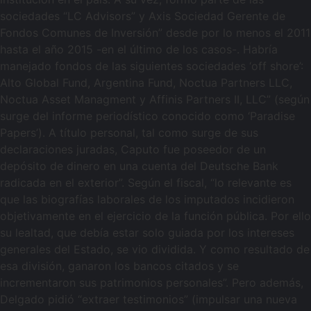
sociedades “LC Advisors” y Axis Sociedad Gerente de
Fondos Comunes de Inversión” desde por lo menos el 2011
hasta el año 2015 -en el último de los casos-. Habría
manejado fondos de las siguientes sociedades ‘off shore’:
Alto Global Fund, Argentina Fund, Noctua Partners LLC,
Noctua Asset Managment y Affinis Partners II, LLC” (según
surge del informe periodístico conocido como ‘Paradise
Papers’). A título personal, tal como surge de sus
declaraciones juradas, Caputo fue poseedor de un
depósito de dinero en una cuenta del Deutsche Bank
radicada en el exterior”. Según el fiscal, “lo relevante es
que las biografías laborales de los imputados incidieron
objetivamente en el ejercicio de la función pública. Por ello
su lealtad, que debía estar solo guiada por los intereses
generales del Estado, se vio dividida. Y como resultado de
esa división, ganaron los bancos citados y se
incrementaron sus patrimonios personales”. Pero además,
Delgado pidió “extraer testimonios” (impulsar una nueva