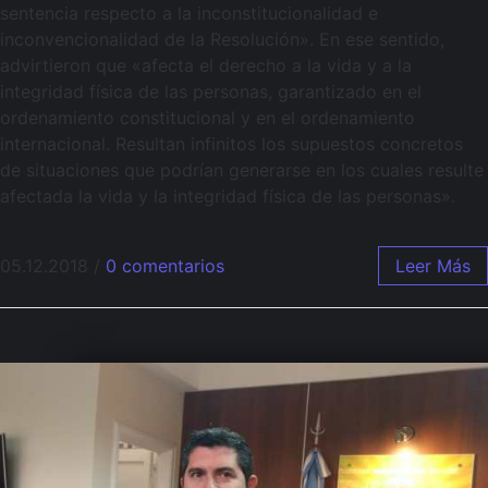
sentencia respecto a la inconstitucionalidad e
inconvencionalidad de la Resolución». En ese sentido,
advirtieron que «afecta el derecho a la vida y a la
integridad física de las personas, garantizado en el
ordenamiento constitucional y en el ordenamiento
internacional. Resultan infinitos los supuestos concretos
de situaciones que podrían generarse en los cuales resulte
afectada la vida y la integridad física de las personas».
05.12.2018
/
0 comentarios
Leer Más