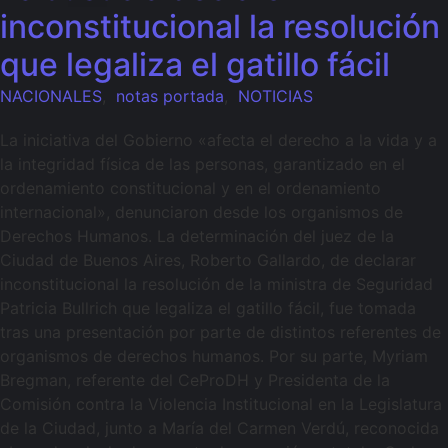
inconstitucional la resolución
que legaliza el gatillo fácil
NACIONALES
,
notas portada
,
NOTICIAS
La iniciativa del Gobierno «afecta el derecho a la vida y a
la integridad física de las personas, garantizado en el
ordenamiento constitucional y en el ordenamiento
internacional», denunciaron desde los organismos de
Derechos Humanos. La determinación del juez de la
Ciudad de Buenos Aires, Roberto Gallardo, de declarar
inconstitucional la resolución de la ministra de Seguridad
Patricia Bullrich que legaliza el gatillo fácil, fue tomada
tras una presentación por parte de distintos referentes de
organismos de derechos humanos. Por su parte, Myriam
Bregman, referente del CeProDH y Presidenta de la
Comisión contra la Violencia Institucional en la Legislatura
de la Ciudad, junto a María del Carmen Verdú, reconocida