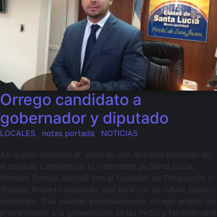
Orrego candidato a
gobernador y diputado
LOCALES
,
notas portada
,
NOTICIAS
Así quedó armando el acuerdo con Roberto Basualdo en
el espacio Cambiemos. El intendente de Santa Lucía,
Marcelo Orrego, decidió con el fundador de Producción y
Trabajo, Roberto Basualdo, qué hará con su futuro político
inmediato. Tras muchas especulaciones, Orrego aceptó ser
precandidato a la gobernación en las PASO y también será