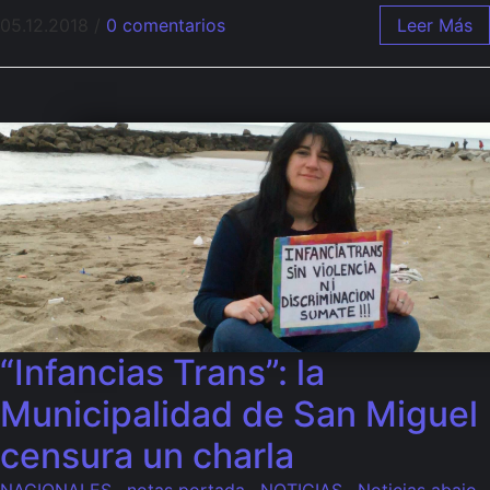
05.12.2018
/
0 comentarios
Leer Más
“Infancias Trans”: la
Municipalidad de San Miguel
censura un charla
NACIONALES
,
notas portada
,
NOTICIAS
,
Noticias abajo