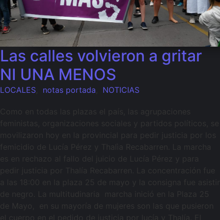
Las calles volvieron a gritar
NI UNA MENOS
LOCALES
,
notas portada
,
NOTICIAS
Como en todas las plazas el país, las agrupaciones
feministas, organizaciones sociales y partidos políticos, se
movilizaron hoy en la provincial para pedir justicia por los
femicidio de Lucía Pérez y Thalìa Recabarren. La marcha
es en rechazo al fallo del juicio de Lucía Pérez y para
pedir justicia por Thalía Recabarren. La concentración fue
a las 18:00 en la plaza 25 de mayo y la consigna fue asistir
de negro. La multitudinaria marcha inició en la Plaza 25
de Mayo, en su mayoría de mujeres son las que pusieron
el cuerpo en el pedido de justicia por lucía y Thalía. El