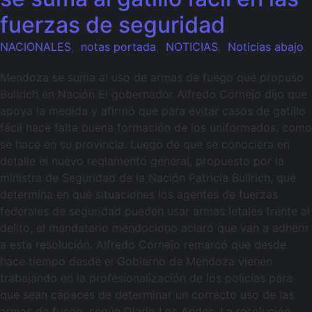
fuerzas de seguridad
NACIONALES
,
notas portada
,
NOTICIAS
,
Noticias abajo
Mendoza se suma al uso de armas de fuego que propuso
Bullrich en Nación El gobernador Alfredo Cornejo dijo que
apoya la medida y afirmó que para evitar casos de gatillo
fácil hace falta buena formación de los uniformados, como
se hace en su provincia. Luego de que se conociera en
detalle el nuevo reglamento general, propuesto por la
ministra de Seguridad de la Nación Patricia Bullrich, que
determina en qué situaciones los agentes de fuerzas
federales de seguridad pueden usar armas letales frente al
delito, el mandatario mendociono aclaró que van a adherir
a esta resolución. Alfredo Cornejo remarcó que desde
hace tiempo desde el Gobierno de Mendoza vienen
trabajando en la profesionalización de los policías para
que sean capaces de determinar un correcto uso de las
armas de fuego, según Diario Los Andes. La resolución