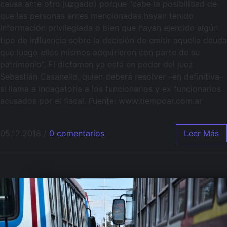
causa ante otro juzgado) porque “cabe la posibilidad de
que las personas antes mencionadas hayan tenido
información privilegiada o bien que hayan ejercido algún
tipo de influencia sobre la decisión de emitir aquella deuda
que luego ellos mismos adquirieron con parte de su
patrimonio”. El dictamen ya está en poder del juez
Sebastián Casanello, quien deberá resolver –en definitiva-
si llama a indagatoria a los funcionarios y ex funcionarios
acusados por el fiscal. Fuente: www.tiempoar.com.ar
05.12.2018
/
0 comentarios
Leer Más